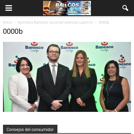
Inicio
Apertura Banesco sucursal avenida Luperón
0000b
0000b
Consejos del consumidor