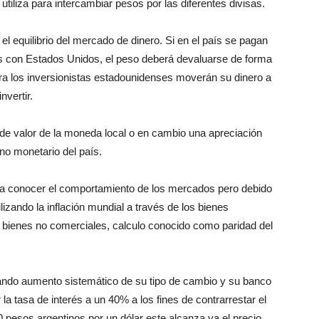
utiliza para intercambiar pesos por las diferentes divisas.
el equilibrio del mercado de dinero. Si en el país se pagan
s con Estados Unidos, el peso deberá devaluarse de forma
era los inversionistas estadounidenses moverán su dinero a
nvertir.
 de valor de la moneda local o en cambio una apreciación
no monetario del país.
ara conocer el comportamiento de los mercados pero debido
ilizando la inflación mundial a través de los bienes
os bienes no comerciales, calculo conocido como paridad del
ando aumento sistemático de su tipo de cambio y su banco
la tasa de interés a un 40% a los fines de contrarrestar el
 pesos argentinos por un dólar este alcanza ya el precio