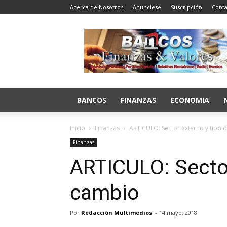
Acerca de Nosotros
Anunciese
Suscripción
Contá
Bancos
Finanzas
y
Valores
BANCOS
FINANZAS
ECONOMIA
Inicio
Finanzas
ARTICULO: Sector externo y tipo 
Finanzas
ARTICULO: Sector
cambio
Por
Redacción Multimedios
-
14 mayo, 2018