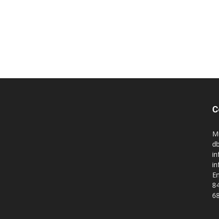
C
M
db
in
i
En
84
68