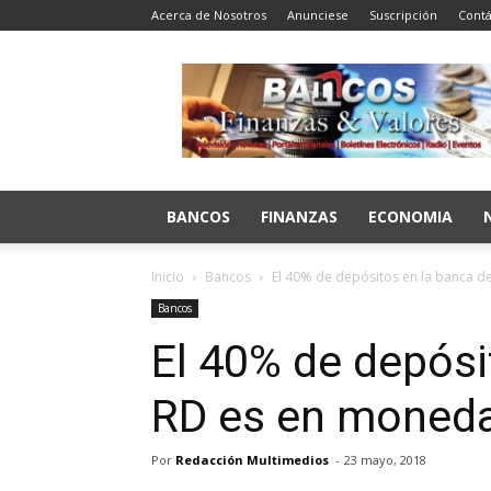
Acerca de Nosotros
Anunciese
Suscripción
Contá
Bancos
Finanzas
y
Valores
BANCOS
FINANZAS
ECONOMIA
Inicio
Bancos
El 40% de depósitos en la banca d
Bancos
El 40% de depósi
RD es en moneda
Por
Redacción Multimedios
-
23 mayo, 2018