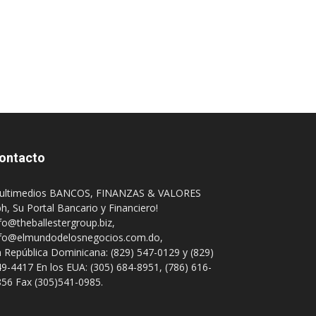
ontacto
ultimedios BANCOS, FINANZAS & VALORES
h, Su Portal Bancario y Financiero!
fo@theballestergroup.biz
,
nfo@elmundodelosnegocios.com.do
,
 República Dominicana: (829) 547-0129 y (829)
9-4417 En los EUA: (305) 684-8951, (786) 616-
56 Fax (305)541-0985.