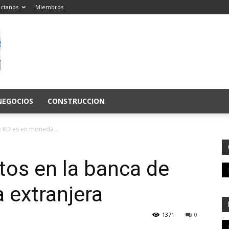
ctanos
Miembros
NEGOCIOS
CONSTRUCCION
e RD es en moneda...
tos en la banca de
 extranjera
1371
0