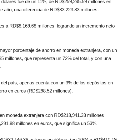
n dólares fue de un 11%, de RD$299,295.59 millones en
e año, una diferencia de RD$33,223.83 millones.
es a RD$8,169.68 millones, logrando un incremento neto
 mayor porcentaje de ahorro en moneda extranjera, con un
 millones, que representa un 72% del total, y con una
.
 del país, apenas cuenta con un 3% de los depósitos en
orro en euros (RD$298.52 millones).
rros en moneda extranjera con RD$218,941.33 millones
,291.88 millones en euros, que significa un 53%.
n RD$32,146.36 millones en dólares (un 10%) y RD$410.19