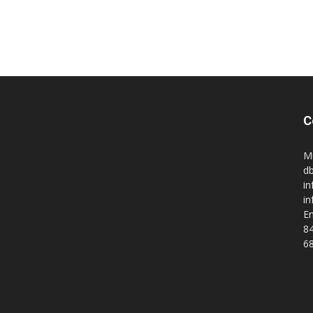
C
M
db
in
i
En
84
68