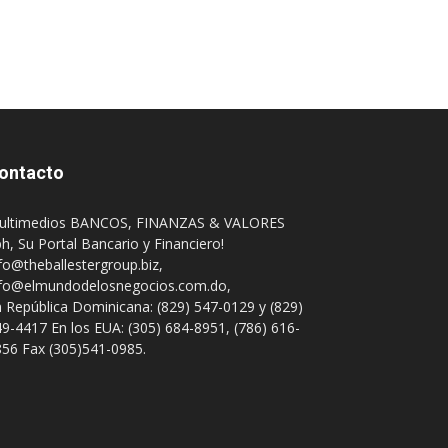
ontacto
ultimedios BANCOS, FINANZAS & VALORES
h, Su Portal Bancario y Financiero!
fo@theballestergroup.biz
,
nfo@elmundodelosnegocios.com.do
,
 República Dominicana: (829) 547-0129 y (829)
9-4417 En los EUA: (305) 684-8951, (786) 616-
56 Fax (305)541-0985.