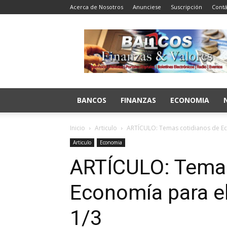
Acerca de Nosotros
Anunciese
Suscripción
Contá
Bancos
Finanzas
y
Valores
BANCOS
FINANZAS
ECONOMIA
Inicio
Articulo
ARTÍCULO: Temas cotidianos de E
Articulo
Economia
ARTÍCULO: Temas
Economía para e
1/3