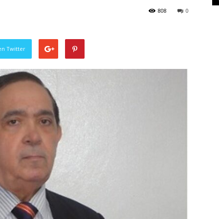
808
0
en Twitter