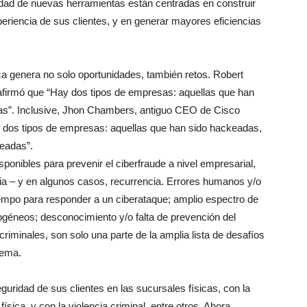
ilidad de nuevas herramientas están centradas en construir
eriencia de sus clientes, y en generar mayores eficiencias
nca genera no solo oportunidades, también retos. Robert
z afirmó que “Hay dos tipos de empresas: aquellas que han
as”. Inclusive, Jhon Chambers, antiguo CEO de Cisco
y dos tipos de empresas: aquellas que han sido hackeadas,
eadas”.
nibles para prevenir el ciberfraude a nivel empresarial,
ia – y en algunos casos, recurrencia. Errores humanos y/o
tiempo para responder a un ciberataque; amplio espectro de
rogéneos; desconocimiento y/o falta de prevención del
rcriminales, son solo una parte de la amplia lista de desafíos
lema.
guridad de sus clientes en las sucursales físicas, con la
física, y con la violencia criminal, entre otros. Ahora,