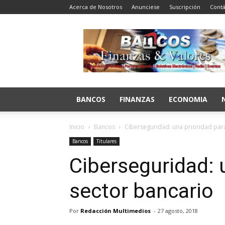
Acerca de Nosotros
Anunciese
Suscripción
Contá
Bancos
Finanzas
y
Valores
BANCOS
FINANZAS
ECONOMIA
Inicio
Bancos
Ciberseguridad: una prioridad para
Bancos
Titulares
Ciberseguridad: u
sector bancario
Por
Redacción Multimedios
-
27 agosto, 2018