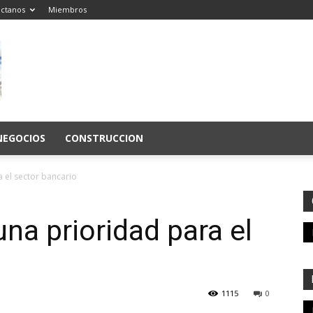
ctanos
Miembros
NEGOCIOS
CONSTRUCCION
 el sector bancario
na prioridad para el
1115
0