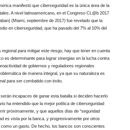
merica manifestó que ciberseguridad es la única área de la
tales. A nivel latinoamericano, en el Congreso CL@b 2017
ban) (Miami, septiembre de 2017) fue revelado que la
edio en ciberseguridad, que ha pasado del 7% al 10% del
 regional para mitigar este riesgo, hay que tener en cuenta
co es determinante para lograr sinergias en la lucha contra
a proactividad de gobiernos y reguladores regionales
problemática de manera integral, ya que su naturaleza es
onal para ser combatido con éxito.
 serán incapaces de ganar esta batalla si deciden hacerlo
rio ha entendido que la mejor política de ciberseguridad
rrir próximamente, y que aquellos días de “seguridad
ad es vista por la banca, y progresivamente por otros
 como un gasto. De hecho, los bancos son conscientes