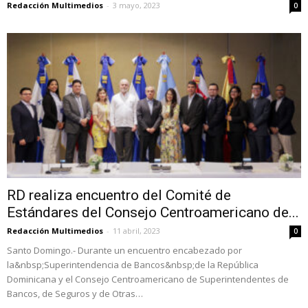
Redacción Multimedios
-
3 mayo, 2023
0
RD realiza encuentro del Comité de
Estándares del Consejo Centroamericano de...
Redacción Multimedios
-
11 abril, 2023
0
Santo Domingo.- Durante un encuentro encabezado por
la&nbsp;Superintendencia de Bancos&nbsp;de la República
Dominicana y el Consejo Centroamericano de Superintendentes de
Bancos, de Seguros y de Otras…