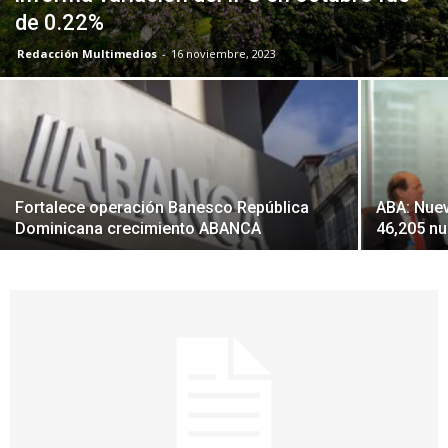
de 0.22%
Redacción Multimedios
-
16 noviembre, 2023
Fortalece operación Banesco República
ABA: Nuev
Dominicana crecimiento ABANCA
46,205 nu