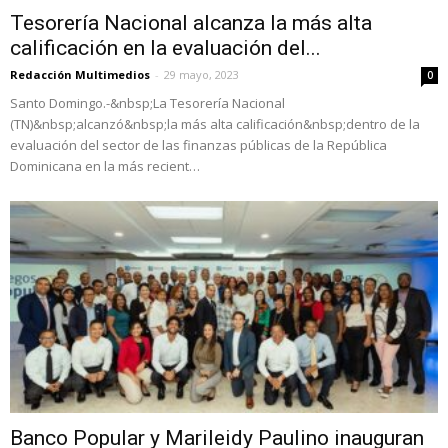
Tesorería Nacional alcanza la más alta
calificación en la evaluación del...
Redacción Multimedios
-
29 mayo, 2023
0
Santo Domingo.-&nbsp;La Tesorería Nacional
(TN)&nbsp;alcanzó&nbsp;la más alta calificación&nbsp;dentro de la
evaluación del sector de las finanzas públicas de la República
Dominicana en la más recient…
Banco Popular y Marileidy Paulino inauguran