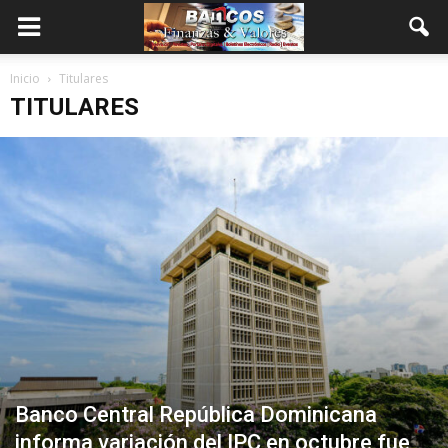
Inicio
Titulares
TITULARES
Banco Central República Dominicana
informa variación del IPC en octubre fue