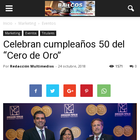
Inicio
Marketing
Eventos
Marketing
Eventos
Titulares
Celebran cumpleaños 50 del
“Cero de Oro”
Por
Redacción Multimedios
-
24 octubre, 2018
1571
0