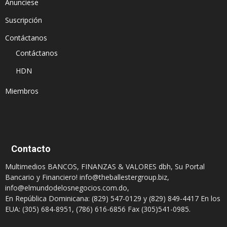
Anunciese
Suscripción
Contáctanos
Contáctanos
HDN
Miembros
Contacto
Multimedios BANCOS, FINANZAS & VALORES dbh, Su Portal
Bancario y Financiero!
info@theballestergroup.biz
,
info@elmundodelosnegocios.com.do
,
En República Dominicana: (829) 547-0129 y (829) 849-4417 En los
EUA: (305) 684-8951, (786) 616-6856 Fax (305)541-0985.