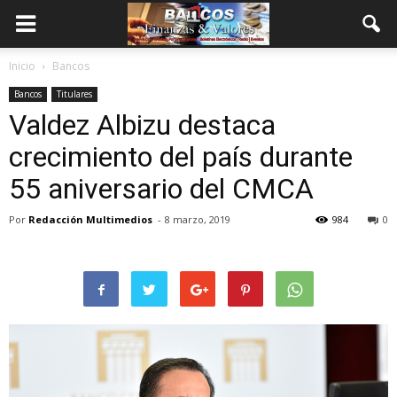
Inicio
Bancos
Bancos
Titulares
Valdez Albizu destaca
crecimiento del país durante
55 aniversario del CMCA
Por
Redacción Multimedios
-
8 marzo, 2019
984
0