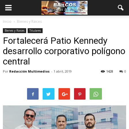
Inicio
Bienes y Raices
Bienes y Raices
Titulares
Fortalecerá Patio Kennedy
desarrollo corporativo polígono
central
Por
Redacción Multimedios
-
1 abril, 2019
1428
0