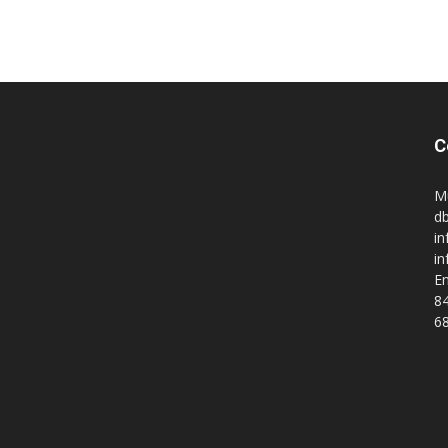
C
M
db
in
i
En
84
68