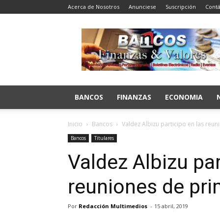
Acerca de Nosotros
Anunciese
Suscripción
Contá
Bancos
Finanzas
y
Valores
BANCOS
FINANZAS
ECONOMIA
Inicio
Bancos
Valdez Albizu participo en las reu
Bancos
Titulares
Valdez Albizu par
reuniones de pri
Por
Redacción Multimedios
-
15 abril, 2019