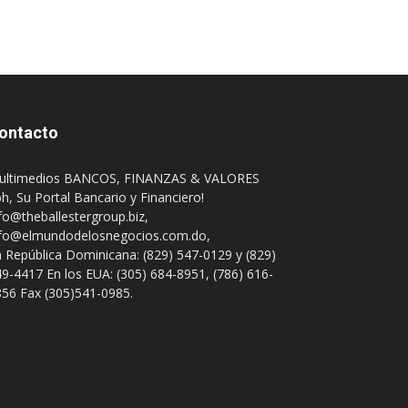
ontacto
ultimedios BANCOS, FINANZAS & VALORES
h, Su Portal Bancario y Financiero!
fo@theballestergroup.biz
,
nfo@elmundodelosnegocios.com.do
,
 República Dominicana: (829) 547-0129 y (829)
9-4417 En los EUA: (305) 684-8951, (786) 616-
56 Fax (305)541-0985.