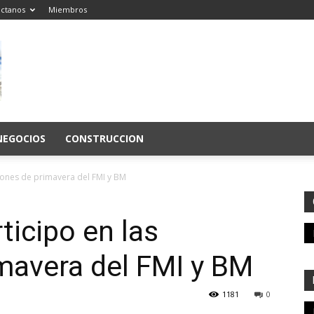
ctanos
Miembros
NEGOCIOS
CONSTRUCCION
niones de primavera del FMI y BM
ticipo en las
mavera del FMI y BM
1181
0