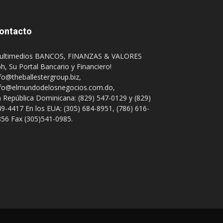
ontacto
ultimedios BANCOS, FINANZAS & VALORES
h, Su Portal Bancario y Financiero!
fo@theballestergroup.biz
,
nfo@elmundodelosnegocios.com.do
,
 República Dominicana: (829) 547-0129 y (829)
9-4417 En los EUA: (305) 684-8951, (786) 616-
56 Fax (305)541-0985.