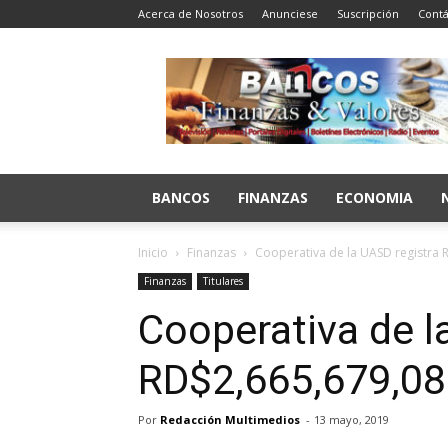
Acerca de Nosotros
Anunciese
Suscripción
Contá
Bancos
Finanzas
y
Valores
BANCOS
FINANZAS
ECONOMIA
Inicio
Finanzas
Cooperativa de la UASD registra 
Finanzas
Titulares
Cooperativa de l
RD$2,665,679,08
Por
Redacción Multimedios
-
13 mayo, 2019