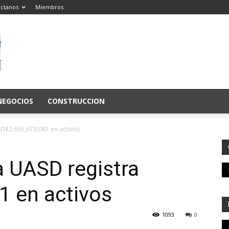
ctanos
Miembros
NEGOCIOS
CONSTRUCCION
RD$2,665,679,081 en activos
a UASD registra
1 en activos
1093
0