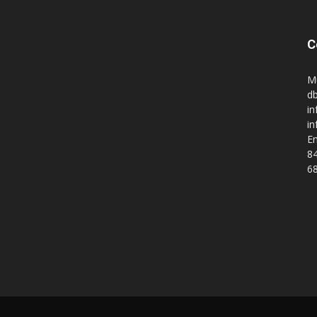
C
M
db
in
i
En
84
68