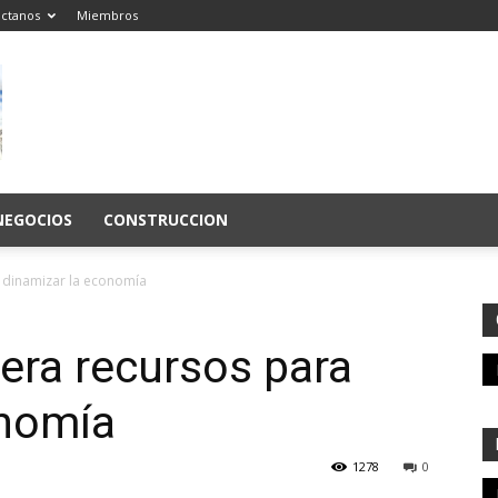
ctanos
Miembros
NEGOCIOS
CONSTRUCCION
a dinamizar la economía
bera recursos para
onomía
1278
0