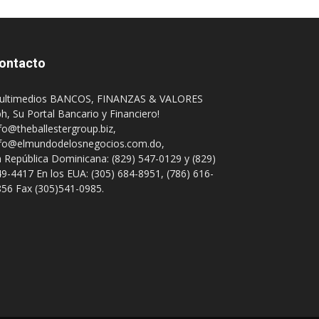
ontacto
ultimedios BANCOS, FINANZAS & VALORES
h, Su Portal Bancario y Financiero!
fo@theballestergroup.biz
,
nfo@elmundodelosnegocios.com.do
,
 República Dominicana: (829) 547-0129 y (829)
9-4417 En los EUA: (305) 684-8951, (786) 616-
56 Fax (305)541-0985.