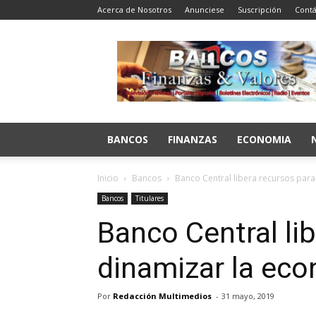
Acerca de Nosotros
Anunciese
Suscripción
Contá
Bancos
Finanzas
y
Valores
BANCOS
FINANZAS
ECONOMIA
Inicio
Bancos
Banco Central libera recursos par
Bancos
Titulares
Banco Central li
dinamizar la ec
Por
Redacción Multimedios
-
31 mayo, 2019