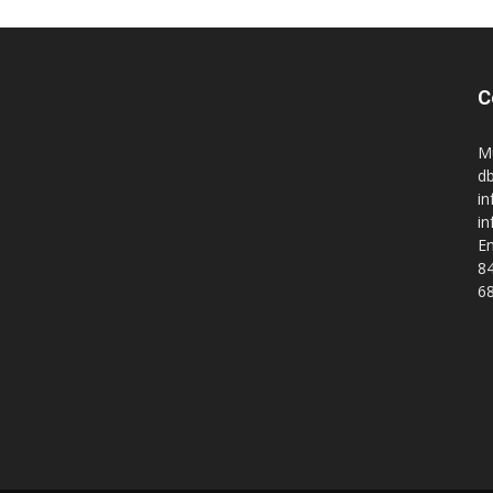
C
M
db
in
i
En
84
68