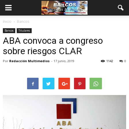
Inicio
Bancos
Bancos
Titulares
ABA convoca a congreso
sobre riesgos CLAR
Por
Redacción Multimedios
-
17 junio, 2019
1142
0