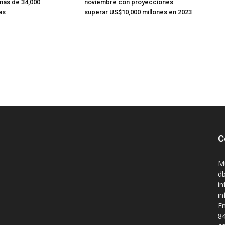
más de 34,000
noviembre con proyecciones
as
superar US$10,000 millones en 2023
C
M
db
in
i
En
84