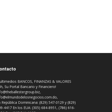
ontacto
ultimedios BANCOS, FINANZAS & VALORES
h, Su Portal Bancario y Financiero!
fo@theballestergroup.biz
,
nfo@elmundodelosnegocios.com.do
,
 República Dominicana: (829) 547-0129 y (829)
9-4417 En los EUA: (305) 684-8951, (786) 616-