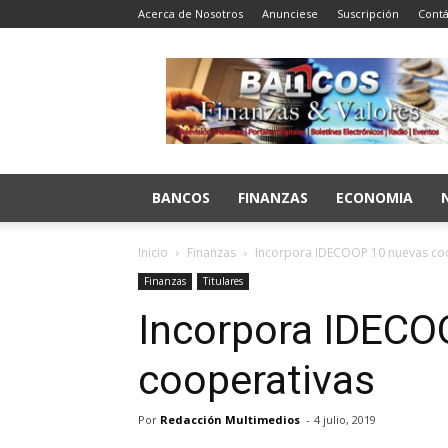
Acerca de Nosotros
Anunciese
Suscripción
Contá
Bancos
Finanzas
y
Valores
BANCOS
FINANZAS
ECONOMIA
Inicio
Finanzas
Incorpora IDECOOP 10 nuevas co
Finanzas
Titulares
Incorpora IDECO
cooperativas
Por
Redacción Multimedios
-
4 julio, 2019