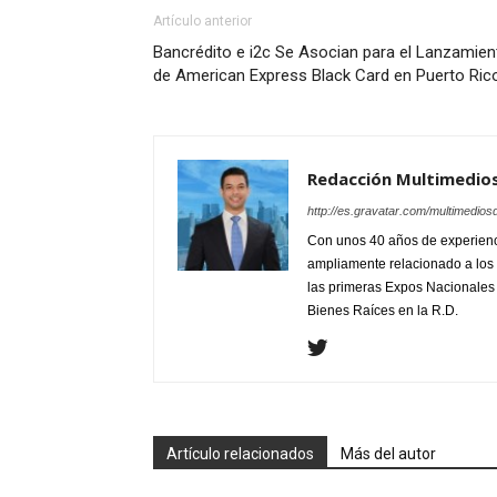
Artículo anterior
Bancrédito e i2c Se Asocian para el Lanzamien
de American Express Black Card en Puerto Ric
Redacción Multimedio
http://es.gravatar.com/multimedios
Con unos 40 años de experienc
ampliamente relacionado a los 
las primeras Expos Nacionales e
Bienes Raíces en la R.D.
Artículo relacionados
Más del autor