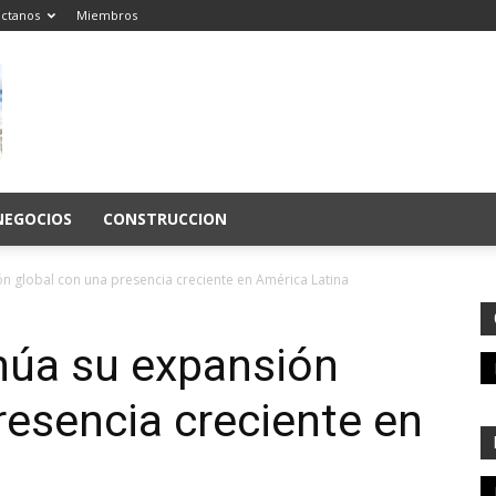
ctanos
Miembros
NEGOCIOS
CONSTRUCCION
n global con una presencia creciente en América Latina
úa su expansión
resencia creciente en