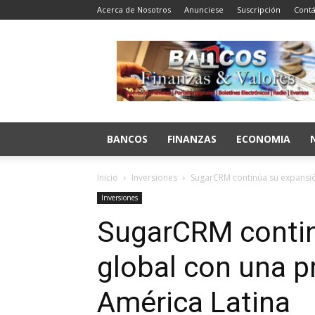
Acerca de Nosotros
Anunciese
Suscripción
Contá
Bancos
Finanzas
y
Valores
BANCOS
FINANZAS
ECONOMIA
Inicio
Inversiones
SugarCRM continúa su expansió
Inversiones
SugarCRM contin
global con una p
América Latina