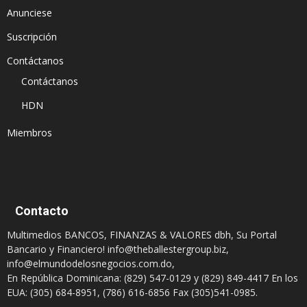
Anunciese
Suscripción
Contáctanos
Contáctanos
HDN
Miembros
Contacto
Multimedios BANCOS, FINANZAS & VALORES dbh, Su Portal
Bancario y Financiero!
info@theballestergroup.biz
,
info@elmundodelosnegocios.com.do
,
En República Dominicana: (829) 547-0129 y (829) 849-4417 En los
EUA: (305) 684-8951, (786) 616-6856 Fax (305)541-0985.