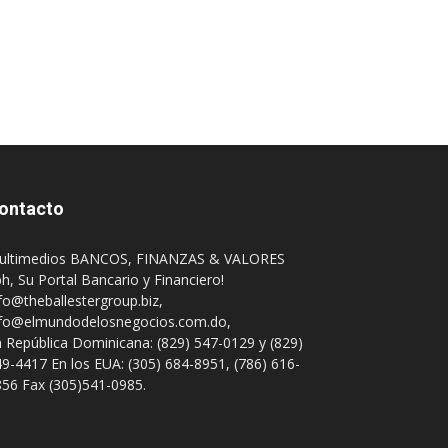
ontacto
ultimedios BANCOS, FINANZAS & VALORES
h, Su Portal Bancario y Financiero!
fo@theballestergroup.biz
,
nfo@elmundodelosnegocios.com.do
,
 República Dominicana: (829) 547-0129 y (829)
9-4417 En los EUA: (305) 684-8951, (786) 616-
56 Fax (305)541-0985.