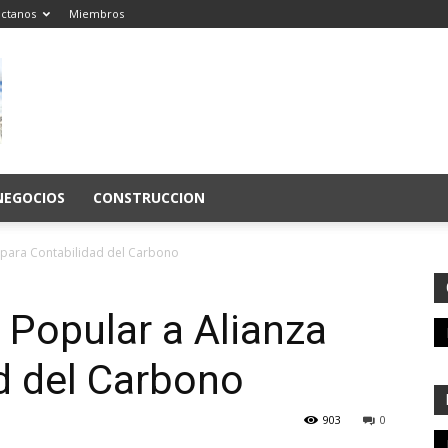
ctanos
Miembros
NEGOCIOS
CONSTRUCCION
a para Contabilidad del Carbono
 Popular a Alianza
d del Carbono
903
0