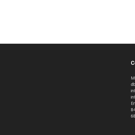
C
M
db
in
i
En
84
68