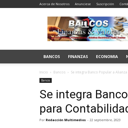
Acerca de Nosotros
Anunciese
Suscripción
Contá
Bancos
Finanzas
y
Valores
BANCOS
FINANZAS
ECONOMIA
Inicio
Bancos
Se integra Banco Popular a Alianz
Bancos
Se integra Banco
para Contabilida
Por
Redacción Multimedios
-
22 septiembre, 2023