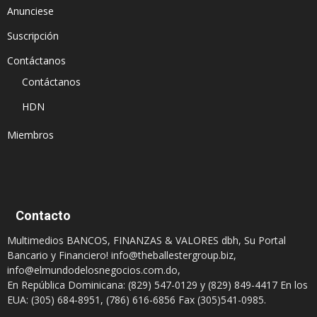
Anunciese
Suscripción
Contáctanos
Contáctanos
HDN
Miembros
Contacto
Multimedios BANCOS, FINANZAS & VALORES dbh, Su Portal
Bancario y Financiero!
info@theballestergroup.biz
,
info@elmundodelosnegocios.com.do
,
En República Dominicana: (829) 547-0129 y (829) 849-4417 En los
EUA: (305) 684-8951, (786) 616-6856 Fax (305)541-0985.