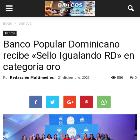
Inicio
Bancos
Bancos
Banco Popular Dominicano
recibe «Sello Igualando RD» en
categoría oro
Por
Redacción Multimedios
-
21 diciembre, 2023
856
0