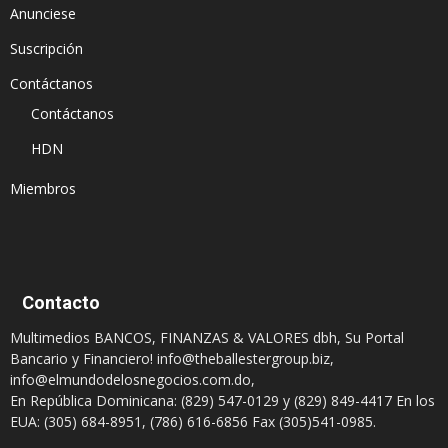
Anunciese
Suscripción
Contáctanos
Contáctanos
HDN
Miembros
Contacto
Multimedios BANCOS, FINANZAS & VALORES dbh, Su Portal
Bancario y Financiero!
info@theballestergroup.biz
,
info@elmundodelosnegocios.com.do
,
En República Dominicana: (829) 547-0129 y (829) 849-4417 En los
EUA: (305) 684-8951, (786) 616-6856 Fax (305)541-0985.