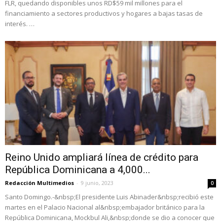
FLR, quedando disponibles unos RD$59 mil millones para el
financiamiento a sectores productivos y hogares a bajas tasas de
interés. …
Reino Unido ampliará línea de crédito para
República Dominicana a 4,000...
Redacción Multimedios
-
9 junio, 2023
0
Santo Domingo.-&nbsp;El presidente Luis Abinader&nbsp;recibió este
martes en el Palacio Nacional al&nbsp;embajador británico para la
República Dominicana, Mockbul Ali,&nbsp;donde se dio a conocer que