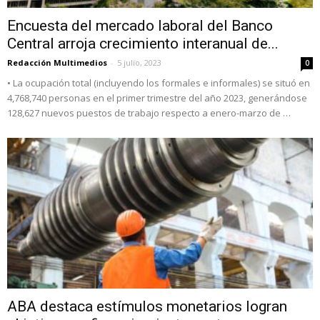
Encuesta del mercado laboral del Banco
Central arroja crecimiento interanual de...
Redacción Multimedios
-
5 julio, 2023
0
• La ocupación total (incluyendo los formales e informales) se situó en
4,768,740 personas en el primer trimestre del año 2023, generándose
128,627 nuevos puestos de trabajo respecto a enero-marzo de …
ABA destaca estímulos monetarios logran