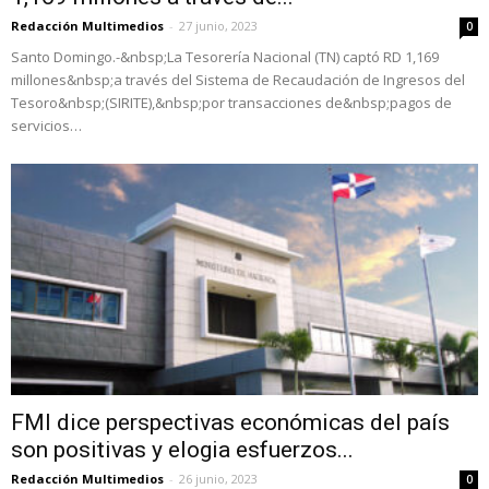
Redacción Multimedios
-
27 junio, 2023
0
Santo Domingo.-&nbsp;La Tesorería Nacional (TN) captó RD 1,169
millones&nbsp;a través del Sistema de Recaudación de Ingresos del
Tesoro&nbsp;(SIRITE),&nbsp;por transacciones de&nbsp;pagos de
servicios…
FMI dice perspectivas económicas del país
son positivas y elogia esfuerzos...
Redacción Multimedios
-
26 junio, 2023
0