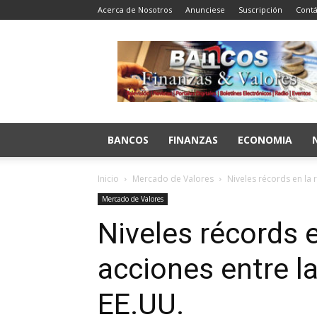
Acerca de Nosotros
Anunciese
Suscripción
Contá
Bancos
Finanzas
y
Valores
BANCOS
FINANZAS
ECONOMIA
Inicio
Mercado de Valores
Niveles récords en la
Mercado de Valores
Niveles récords 
acciones entre l
EE.UU.