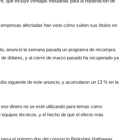
 que incluye ventajas tributarias para la repatriación de
as empresas afectadas han visto cómo suben sus títulos en
plo, anunció la semana pasada un programa de recompra
 de dólares, y al cierre de marzo pasado ha recuperado ya
 día siguiente de este anuncio, y acumularon un 13 % en la
e ese dinero no se esté utilizando para temas como
e equipos técnicos, y el hecho de que el efecto más
.
a pasa el número dos del consorcio Berkshire Hathaway