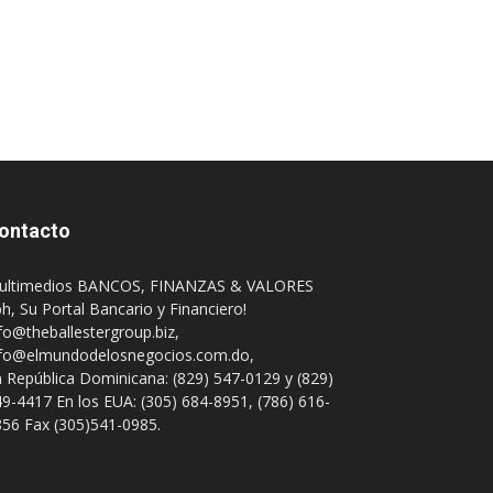
ontacto
ultimedios BANCOS, FINANZAS & VALORES
h, Su Portal Bancario y Financiero!
fo@theballestergroup.biz
,
nfo@elmundodelosnegocios.com.do
,
 República Dominicana: (829) 547-0129 y (829)
9-4417 En los EUA: (305) 684-8951, (786) 616-
56 Fax (305)541-0985.