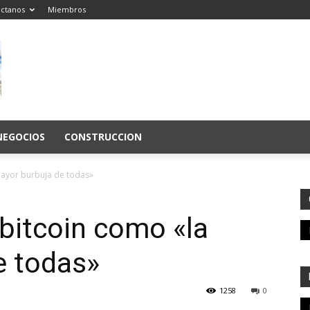
ctanos
Miembros
NEGOCIOS
CONSTRUCCION
 mayor burbuja de todas»
l bitcoin como «la
e todas»
1258
0