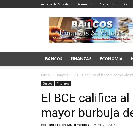
Acerca de Nosotros
Anunciese
Suscripción
Contá
Bancos
Finanzas
y
Valores
BANCOS
FINANZAS
ECONOMIA
Inicio
Bancos
El BCE califica al bitcoin como «la
Bancos
Titulares
El BCE califica a
mayor burbuja d
Por
Redacción Multimedios
-
28 mayo, 2018