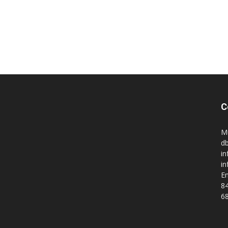
C
M
db
in
i
En
84
68