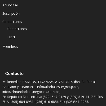
Anunciese
Suscripción
Contáctanos
Contáctanos
HDN
Miembros
Contacto
Multimedios BANCOS, FINANZAS & VALORES dbh, Su Portal
Bancario y Financiero!
info@theballestergroup.biz
,
info@elmundodelosnegocios.com.do
,
En República Dominicana: (829) 547-0129 y (829) 849-4417 En los
EUA: (305) 684-8951, (786) 616-6856 Fax (305)541-0985.