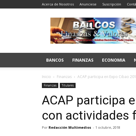
Acerca de Nosotros
Anunciese
Suscripción
Contá
Bancos
Finanzas
y
Valores
BANCOS
FINANZAS
ECONOMIA
Inicio
Finanzas
ACAP participa en Expo Cibao 201
Finanzas
Titulares
ACAP participa 
con actividades 
Por
Redacción Multimedios
-
1 octubre, 2018