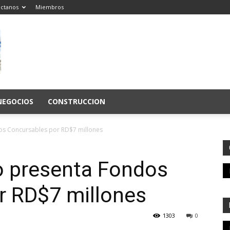
ctanos
Miembros
NEGOCIOS
CONSTRUCCION
os Concursables por RD$7 millones
o presenta Fondos
r RD$7 millones
1303
0