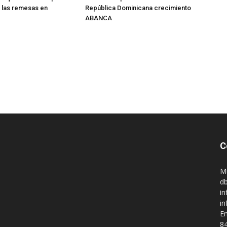
 las remesas en
República Dominicana crecimiento
ABANCA
C
M
db
in
i
En
84