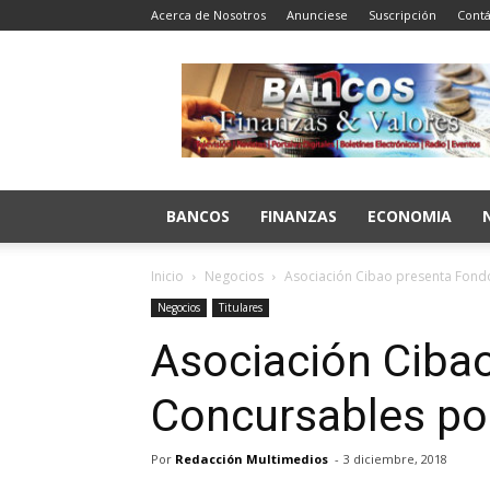
Acerca de Nosotros
Anunciese
Suscripción
Contá
Bancos
Finanzas
y
Valores
BANCOS
FINANZAS
ECONOMIA
Inicio
Negocios
Asociación Cibao presenta Fond
Negocios
Titulares
Asociación Ciba
Concursables po
Por
Redacción Multimedios
-
3 diciembre, 2018