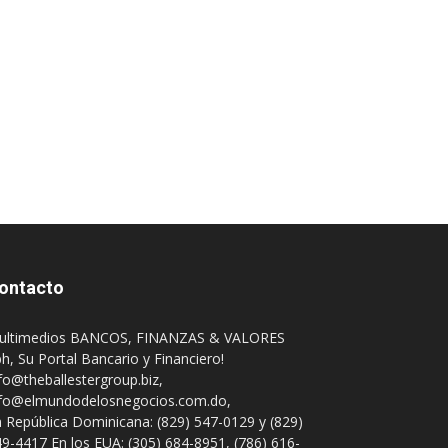
ontacto
ultimedios BANCOS, FINANZAS & VALORES
h, Su Portal Bancario y Financiero!
fo@theballestergroup.biz
,
nfo@elmundodelosnegocios.com.do
,
 República Dominicana: (829) 547-0129 y (829)
9-4417 En los EUA: (305) 684-8951, (786) 616-