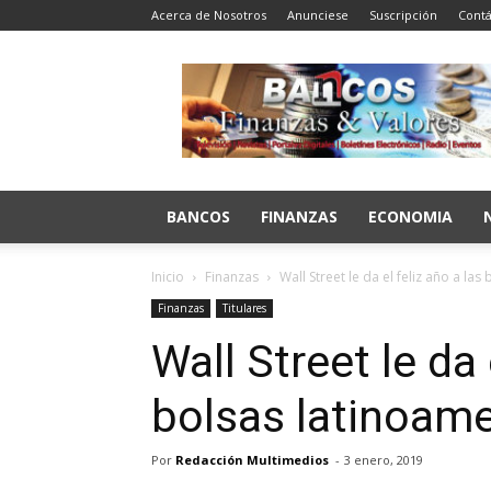
Acerca de Nosotros
Anunciese
Suscripción
Contá
Bancos
Finanzas
y
Valores
BANCOS
FINANZAS
ECONOMIA
Inicio
Finanzas
Wall Street le da el feliz año a la
Finanzas
Titulares
Wall Street le da 
bolsas latinoam
Por
Redacción Multimedios
-
3 enero, 2019