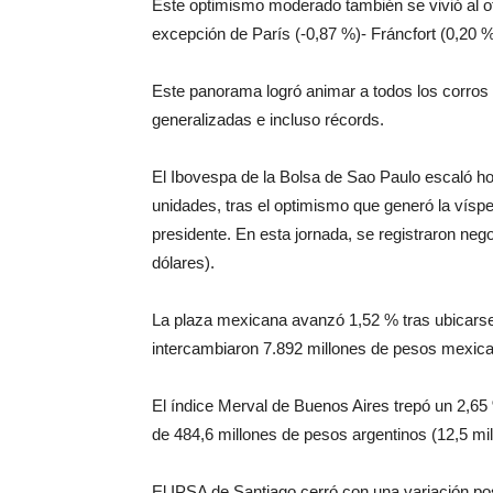
Este optimismo moderado también se vivió al ot
excepción de París (-0,87 %)- Fráncfort (0,20 
Este panorama logró animar a todos los corros
generalizadas e incluso récords.
El Ibovespa de la Bolsa de Sao Paulo escaló h
unidades, tras el optimismo que generó la vís
presidente. En esta jornada, se registraron neg
dólares).
La plaza mexicana avanzó 1,52 % tras ubicarse 
intercambiaron 7.892 millones de pesos mexica
El índice Merval de Buenos Aires trepó un 2,65
de 484,6 millones de pesos argentinos (12,5 mil
El IPSA de Santiago cerró con una variación po