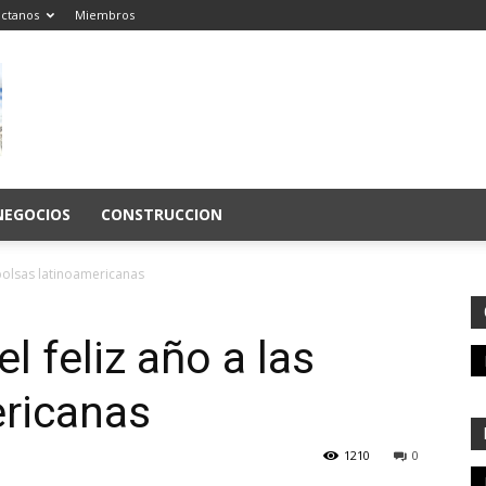
ctanos
Miembros
NEGOCIOS
CONSTRUCCION
s bolsas latinoamericanas
el feliz año a las
ericanas
1210
0