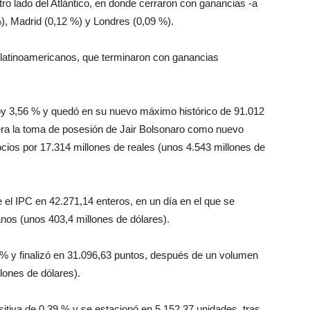
ro lado del Atlántico, en donde cerraron con ganancias -a
%), Madrid (0,12 %) y Londres (0,09 %).
 latinoamericanos, que terminaron con ganancias
oy 3,56 % y quedó en su nuevo máximo histórico de 91.012
pera la toma de posesión de Jair Bolsonaro como nuevo
ocios por 17.314 millones de reales (unos 4.543 millones de
el IPC en 42.271,14 enteros, en un día en el que se
nos (unos 403,4 millones de dólares).
 % y finalizó en 31.096,63 puntos, después de un volumen
lones de dólares).
sitiva de 0,39 % y se estacionó en 5.152,37 unidades, tras