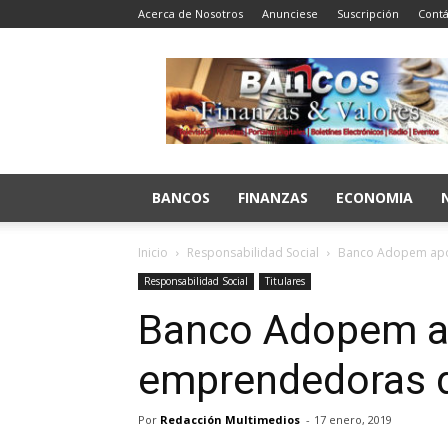
Acerca de Nosotros
Anunciese
Suscripción
Contá
Bancos
Finanzas
y
Valores
BANCOS
FINANZAS
ECONOMIA
Inicio
Responsabilidad Social
Banco Adopem apoy
Responsabilidad Social
Titulares
Banco Adopem a
emprendedoras d
Por
Redacción Multimedios
-
17 enero, 2019