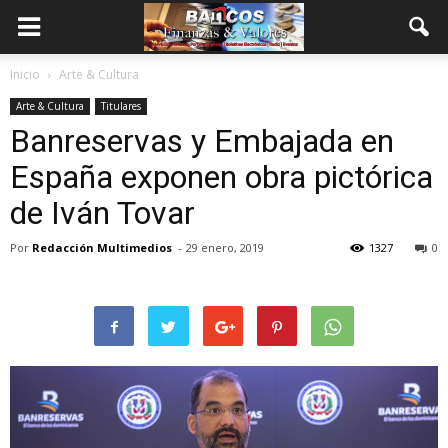
Inicio
Arte & Cultura
Arte & Cultura
Titulares
Banreservas y Embajada en
España exponen obra pictórica
de Iván Tovar
Por
Redacción Multimedios
-
29 enero, 2019
1327
0