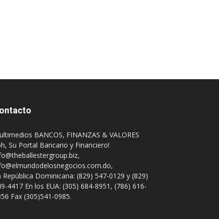
ontacto
ultimedios BANCOS, FINANZAS & VALORES
h, Su Portal Bancario y Financiero!
fo@theballestergroup.biz
,
nfo@elmundodelosnegocios.com.do
,
 República Dominicana: (829) 547-0129 y (829)
9-4417 En los EUA: (305) 684-8951, (786) 616-
56 Fax (305)541-0985.