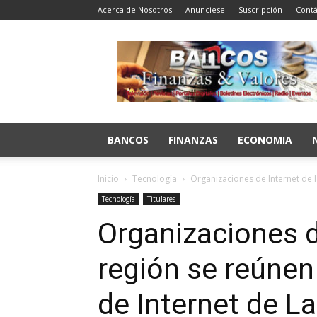
Acerca de Nosotros
Anunciese
Suscripción
Contá
Bancos
Finanzas
y
Valores
BANCOS
FINANZAS
ECONOMIA
Inicio
Tecnología
Organizaciones de Internet de l
Tecnología
Titulares
Organizaciones d
región se reúnen
de Internet de La