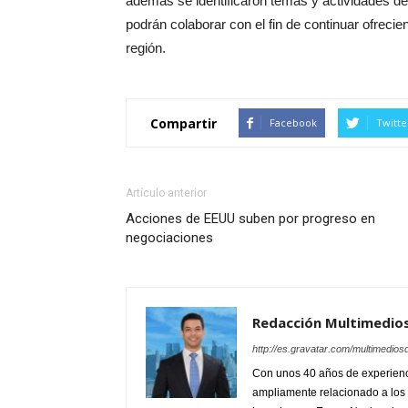
además se identificaron temas y actividades de
podrán colaborar con el fin de continuar ofreci
región.
Compartir
Facebook
Twitte
Artículo anterior
Acciones de EEUU suben por progreso en
negociaciones
Redacción Multimedio
http://es.gravatar.com/multimedios
Con unos 40 años de experienc
ampliamente relacionado a los 