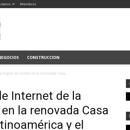
ctanos
Miembros
NEGOCIOS
CONSTRUCCION
a región se reúnen en la renovada Casa...
e Internet de la
 en la renovada Casa
tinoamérica y el