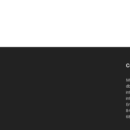
C
M
db
in
i
En
84
68