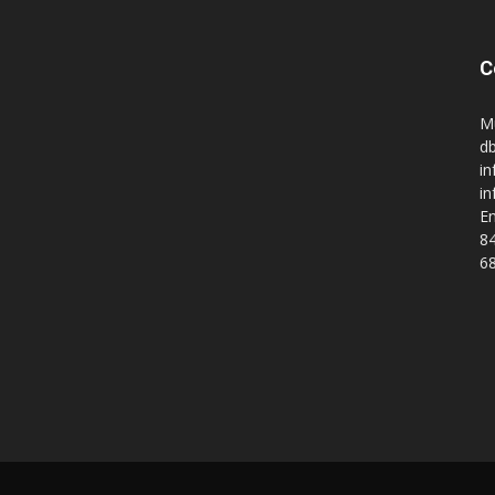
C
M
db
in
i
En
84
68