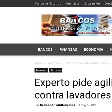
Acerca de Nosotros
Anunciese
Suscripción
Contá
Bancos
Finanzas
y
Valores
BANCOS
FINANZAS
ECONOMIA
Inicio
Finanzas
Experto pide agilización de los ju
Finanzas
Titulares
Experto pide agil
contra lavadores
Por
Redacción Multimedios
-
3 mayo, 2019