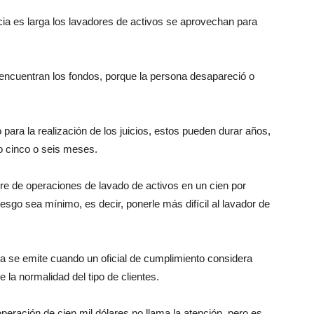
ia es larga los lavadores de activos se aprovechan para
encuentran los fondos, porque la persona desapareció o
ara la realización de los juicios, estos pueden durar años,
o cinco o seis meses.
re de operaciones de lavado de activos en un cien por
esgo sea mínimo, es decir, ponerle más difícil al lavador de
a se emite cuando un oficial de cumplimiento considera
 la normalidad del tipo de clientes.
peración de cien mil dólares no llama la atención, pero es