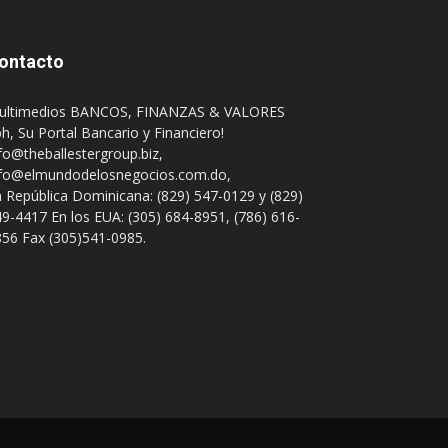
ontacto
ultimedios BANCOS, FINANZAS & VALORES
h, Su Portal Bancario y Financiero!
fo@theballestergroup.biz
,
nfo@elmundodelosnegocios.com.do
,
 República Dominicana: (829) 547-0129 y (829)
9-4417 En los EUA: (305) 684-8951, (786) 616-
56 Fax (305)541-0985.