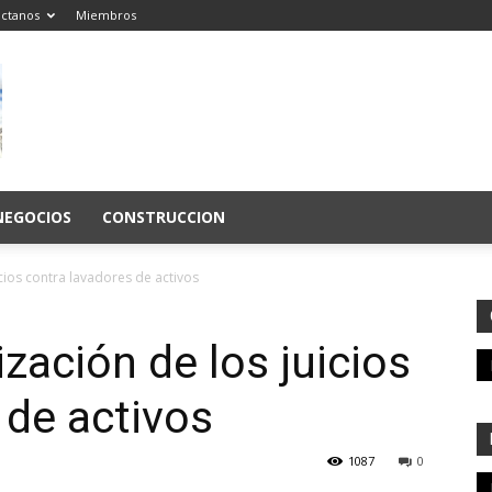
ctanos
Miembros
NEGOCIOS
CONSTRUCCION
icios contra lavadores de activos
ización de los juicios
 de activos
1087
0