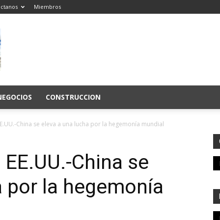
ctanos
Miembros
NEGOCIOS
CONSTRUCCION
E.UU.-China se eleva a una lucha por la hegemonía mundial
 EE.UU.-China se
a por la hegemonía