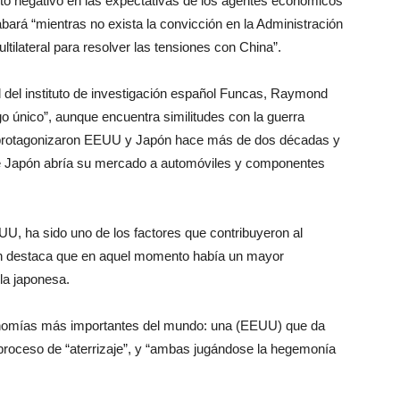
cto negativo en las expectativas de los agentes económicos
ará “mientras no exista la convicción en la Administración
ilateral para resolver las tensiones con China”.
al del instituto de investigación español Funcas, Raymond
go único”, aunque encuentra similitudes con la guerra
ue protagonizaron EEUU y Japón hace más de dos décadas y
ue Japón abría su mercado a automóviles y componentes
UU, ha sido uno de los factores que contribuyeron al
en destaca que en aquel momento había un mayor
la japonesa.
economías más importantes del mundo: una (EEUU) que da
 proceso de “aterrizaje”, y “ambas jugándose la hegemonía