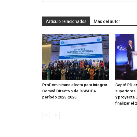
Artículo relacionados
Más del autor
ProDominicana electa para integrar
Captó RD en
Comité Directivo de la WAIPA
superiores 
período 2023-2025
y proyecta 
finalizar el 