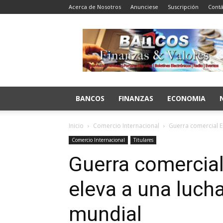
Acerca de Nosotros
Anunciese
Suscripción
Contá
Bancos
Finanzas
y
Valores
BANCOS
FINANZAS
ECONOMIA
Inicio
Comercio Internacional
Guerra comercial E
Comercio Internacional
Titulares
Guerra comercial
eleva a una luch
mundial