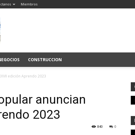
ctanos
Miembros
NEGOCIOS
CONSTRUCCION
XXVII edición Aprendo 2023
opular anuncian
prendo 2023
840
0