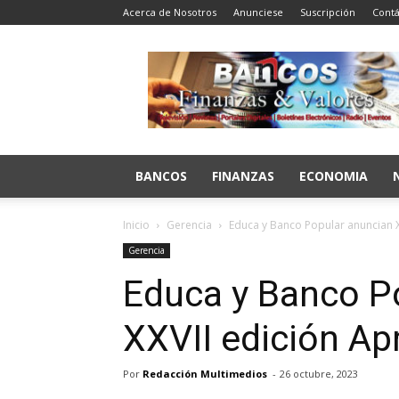
Acerca de Nosotros
Anunciese
Suscripción
Contá
Bancos
Finanzas
y
Valores
BANCOS
FINANZAS
ECONOMIA
Inicio
Gerencia
Educa y Banco Popular anuncian 
Gerencia
Educa y Banco P
XXVII edición A
Por
Redacción Multimedios
-
26 octubre, 2023