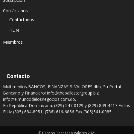
Suscripción
Contáctanos
Contáctanos
HDN
Miembros
Contacto
Multimedios BANCOS, FINANZAS & VALORES dbh, Su Portal
Bancario y Financiero!
info@theballestergroup.biz
,
info@elmundodelosnegocios.com.do
,
En República Dominicana: (829) 547-0129 y (829) 849-4417 En los
EUA: (305) 684-8951, (786) 616-6856 Fax (305)541-0985.
© Bancos Finanzas y Valores 2021