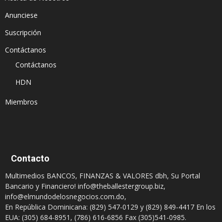
Anunciese
Suscripción
Contáctanos
Contáctanos
HDN
Miembros
Contacto
Multimedios BANCOS, FINANZAS & VALORES dbh, Su Portal
Bancario y Financiero!
info@theballestergroup.biz
,
info@elmundodelosnegocios.com.do
,
En República Dominicana: (829) 547-0129 y (829) 849-4417 En los
EUA: (305) 684-8951, (786) 616-6856 Fax (305)541-0985.