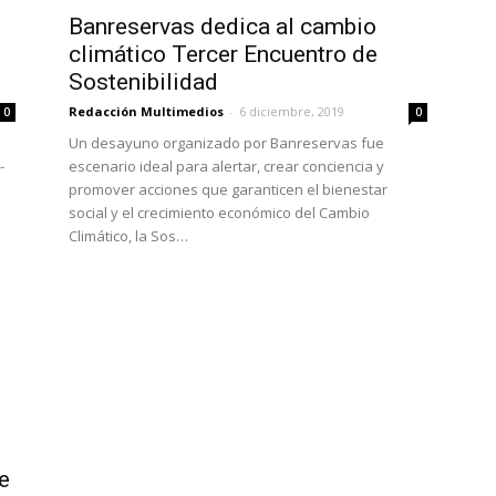
Banreservas dedica al cambio
climático Tercer Encuentro de
Sostenibilidad
Redacción Multimedios
-
6 diciembre, 2019
0
0
Un desayuno organizado por Banreservas fue
-
escenario ideal para alertar, crear conciencia y
promover acciones que garanticen el bienestar
social y el crecimiento económico del Cambio
Climático, la Sos…
e