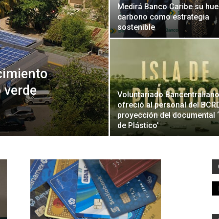
Medirá Banco Caribe su hue
carbono como estrategia
sostenible
cimiento
o verde
Voluntariado Bancentralian
ofreció al personal del BCRD
proyección del documental ‘
de Plástico’