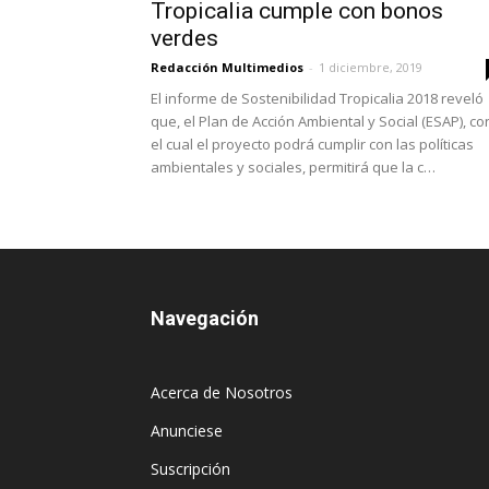
Tropicalia cumple con bonos
verdes
Redacción Multimedios
-
1 diciembre, 2019
El informe de Sostenibilidad Tropicalia 2018 reveló
que, el Plan de Acción Ambiental y Social (ESAP), co
el cual el proyecto podrá cumplir con las políticas
ambientales y sociales, permitirá que la c…
Navegación
Acerca de Nosotros
Anunciese
Suscripción