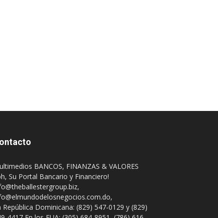
ontacto
ultimedios BANCOS, FINANZAS & VALORES
h, Su Portal Bancario y Financiero!
fo@theballestergroup.biz
,
nfo@elmundodelosnegocios.com.do
,
 República Dominicana: (829) 547-0129 y (829)
9-4417 En los EUA: (305) 684-8951, (786) 616-