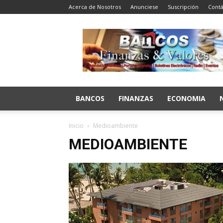
Acerca de Nosotros
Anunciese
Suscripción
Contá
Bancos
Finanzas
y
Valores
BANCOS
FINANZAS
ECONOMIA
Inicio
Medioambiente
MEDIOAMBIENTE