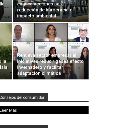
lla
emplea acciones para
reducción de burocracia e
impacto ambiental
o
Renueva sector empresarial
 la
iniciativas reducir gases efecto
Isla
invernadero y facilitar
adaptación climática
Consejos del consumidor
Leer Más