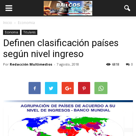
Inicio
Economia
Economia
Titulares
Definen clasificación países
según nivel ingreso
Por
Redacción Multimedios
-
7 agosto, 2018
6818
0