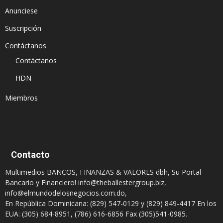
Anunciese
Suscripción
Contáctanos
Contáctanos
HDN
Miembros
Contacto
Multimedios BANCOS, FINANZAS & VALORES dbh, Su Portal
Bancario y Financiero!
info@theballestergroup.biz
,
info@elmundodelosnegocios.com.do
,
En República Dominicana: (829) 547-0129 y (829) 849-4417 En los
EUA: (305) 684-8951, (786) 616-6856 Fax (305)541-0985.