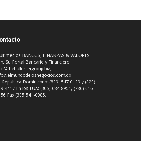
ontacto
ultimedios BANCOS, FINANZAS & VALORES
h, Su Portal Bancario y Financiero!
fo@theballestergroup.biz
,
nfo@elmundodelosnegocios.com.do
,
 República Dominicana: (829) 547-0129 y (829)
9-4417 En los EUA: (305) 684-8951, (786) 616-
56 Fax (305)541-0985.