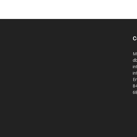
C
M
db
in
i
En
84
68