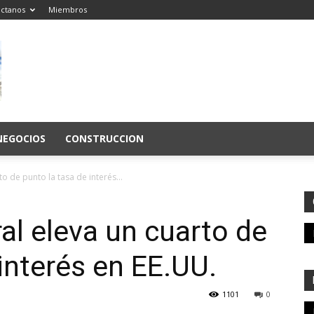
ctanos
Miembros
NEGOCIOS
CONSTRUCCION
o de punto la tasa de interés...
al eleva un cuarto de
interés en EE.UU.
1101
0