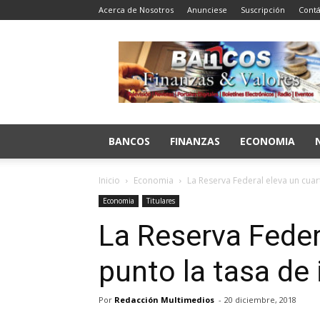
Acerca de Nosotros
Anunciese
Suscripción
Contá
Bancos
Finanzas
y
Valores
BANCOS
FINANZAS
ECONOMIA
Inicio
Economia
La Reserva Federal eleva un cuart
Economia
Titulares
La Reserva Feder
punto la tasa de 
Por
Redacción Multimedios
-
20 diciembre, 2018