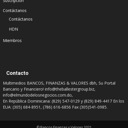
Suscripción
Contáctanos
Contáctanos
HDN
Miembros
Contacto
Multimedios BANCOS, FINANZAS & VALORES dbh, Su Portal
Bancario y Financiero!
info@theballestergroup.biz
,
info@elmundodelosnegocios.com.do
,
En República Dominicana: (829) 547-0129 y (829) 849-4417 En los
EUA: (305) 684-8951, (786) 616-6856 Fax (305)541-0985.
© Bancos Finanzas y Valores 2021