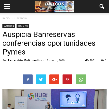
Inicio
Gerencia
Gerencia
Titulares
Auspicia Banreservas
conferencias oportunidades
Pymes
Por
Redacción Multimedios
-
13 marzo, 2019
1061
0