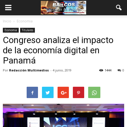
Inicio
Economia
Economia
Titulares
Congreso analiza el impacto
de la economía digital en
Panamá
Por
Redacción Multimedios
-
4 junio, 2019
1444
0