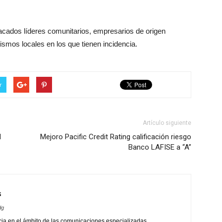
acados líderes comunitarios, empresarios de origen
smos locales en los que tienen incidencia.
r
Artículo siguiente
d
Mejoro Pacific Credit Rating calificación riesgo
Banco LAFISE a “A”
s
dg
ia en el ámbito de las comunicaciones especializadas,