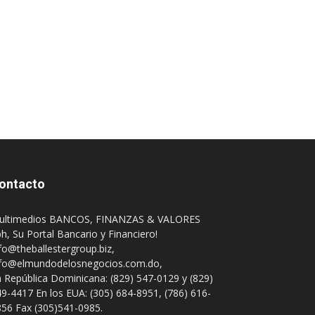
ontacto
ultimedios BANCOS, FINANZAS & VALORES
h, Su Portal Bancario y Financiero!
fo@theballestergroup.biz
,
nfo@elmundodelosnegocios.com.do
,
 República Dominicana: (829) 547-0129 y (829)
9-4417 En los EUA: (305) 684-8951, (786) 616-
56 Fax (305)541-0985.