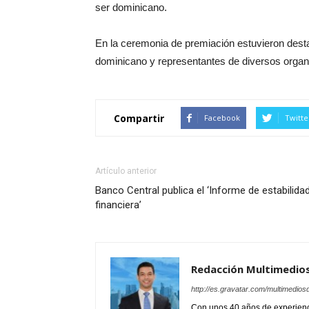
ser dominicano.
En la ceremonia de premiación estuvieron dest
dominicano y representantes de diversos organi
Compartir
Facebook
Twitte
Artículo anterior
Banco Central publica el ‘Informe de estabilida
financiera’
Redacción Multimedio
http://es.gravatar.com/multimedios
Con unos 40 años de experienc