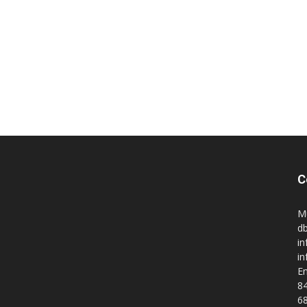
C
M
db
in
i
En
84
68