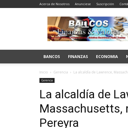
Acerca de Nosotros
Anunciese
Suscripción
Contá
Bancos
Finanzas
y
Valores
BANCOS
FINANZAS
ECONOMIA
Inicio
Gerencia
La alcaldía de Lawrence, Massach
Gerencia
La alcaldía de L
Massachusetts, 
Pereyra