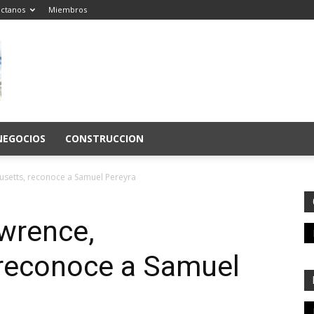
ctanos
Miembros
NEGOCIOS
CONSTRUCCION
usetts, reconoce a Samuel Pereyra
awrence,
reconoce a Samuel