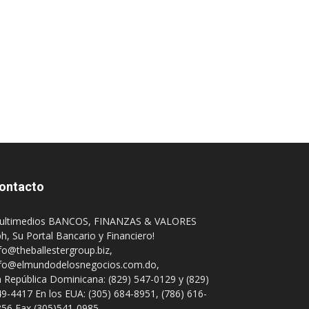
ontacto
ultimedios BANCOS, FINANZAS & VALORES
h, Su Portal Bancario y Financiero!
fo@theballestergroup.biz
,
nfo@elmundodelosnegocios.com.do
,
 República Dominicana: (829) 547-0129 y (829)
9-4417 En los EUA: (305) 684-8951, (786) 616-
56 Fax (305)541-0985.