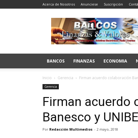
Acerca de Nosotros
Anunciese
Suscripción
Contá
Bancos
Finanzas
y
Valores
BANCOS
FINANZAS
ECONOMIA
Inicio
Gerencia
Firman acuerdo colaboración Ba
Gerencia
Firman acuerdo 
Banesco y UNIB
Por
Redacción Multimedios
-
2 mayo, 2018