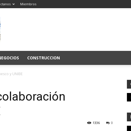
ctanos
Miembros
NEGOCIOS
CONSTRUCCION
nesco y UNIBE
colaboración
E
1336
0