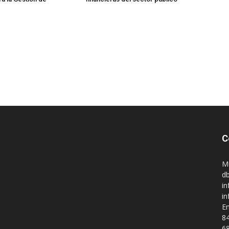
C
M
db
in
i
En
84
68