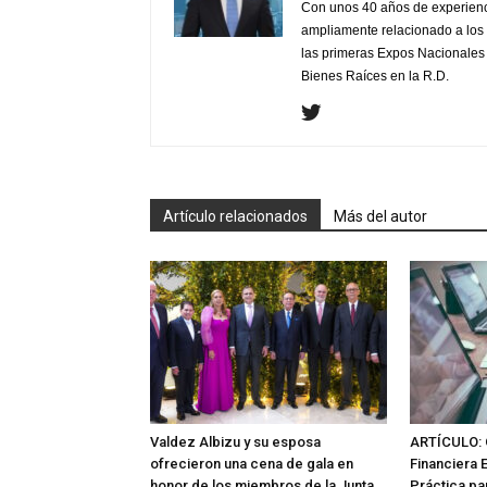
Con unos 40 años de experienc
ampliamente relacionado a los 
las primeras Expos Nacionales e
Bienes Raíces en la R.D.
Artículo relacionados
Más del autor
Valdez Albizu y su esposa
ARTÍCULO: 
ofrecieron una cena de gala en
Financiera 
honor de los miembros de la Junta
Práctica pa