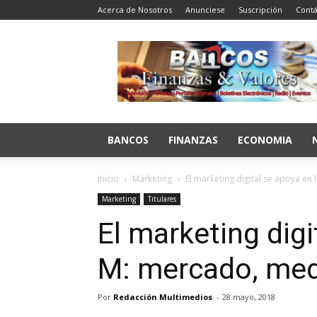
Acerca de Nosotros
Anunciese
Suscripción
Contá
Bancos
Finanzas
y
Valores
BANCOS
FINANZAS
ECONOMIA
Inicio
Marketing
El marketing digital se apoya en 
Marketing
Titulares
El marketing digi
M: mercado, med
Por
Redacción Multimedios
-
28 mayo, 2018