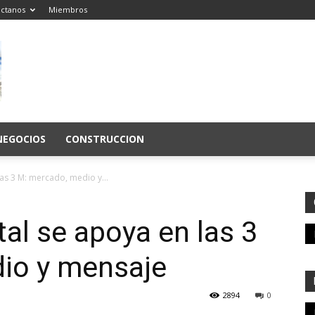
ctanos
Miembros
NEGOCIOS
CONSTRUCCION
las 3 M: mercado, medio y...
tal se apoya en las 3
io y mensaje
2894
0