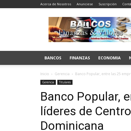
Acerca de Nosotros
Anunciese
Suscripción
Contá
Bancos
Finanzas
y
Valores
BANCOS
FINANZAS
ECONOMIA
Inicio
Gerencia
Banco Popular, entre las 25 emp
Gerencia
Titulares
Banco Popular, e
líderes de Centr
Dominicana