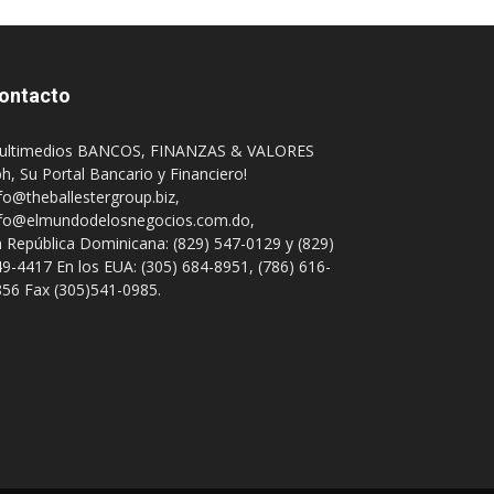
ontacto
ultimedios BANCOS, FINANZAS & VALORES
h, Su Portal Bancario y Financiero!
fo@theballestergroup.biz
,
nfo@elmundodelosnegocios.com.do
,
 República Dominicana: (829) 547-0129 y (829)
9-4417 En los EUA: (305) 684-8951, (786) 616-
56 Fax (305)541-0985.