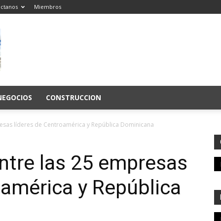
ctanos
Miembros
NEGOCIOS
CONSTRUCCION
resas líderes de Centroamérica y República Dominicana
ntre las 25 empresas
oamérica y República