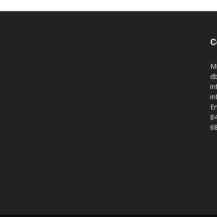
C
M
db
in
i
En
84
68