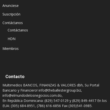
Anunciese
Suscripción
Contáctanos
Contáctanos
HDN
Miembros
Contacto
Multimedios BANCOS, FINANZAS & VALORES dbh, Su Portal
Bancario y Financiero!
info@theballestergroup.biz
,
info@elmundodelosnegocios.com.do
,
En República Dominicana: (829) 547-0129 y (829) 849-4417 En los
EUA: (305) 684-8951, (786) 616-6856 Fax (305)541-0985.