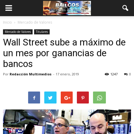
Inicio
Mercado de Valores
Mercado de Valores
Titulares
Wall Street sube a máximo de
un mes por ganancias de
bancos
Por
Redacción Multimedios
-
17 enero, 2019
1247
0